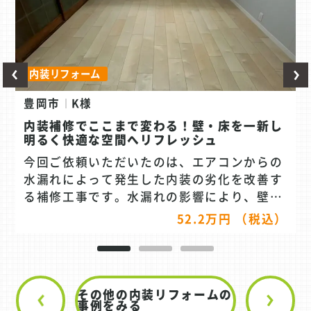
内装リフォーム
豊岡市
K様
内装補修でここまで変わる！壁・床を一新し
明るく快適な空間へリフレッシュ
今回ご依頼いただいたのは、エアコンからの
水漏れによって発生した内装の劣化を改善す
る補修工事です。水漏れの影響により、壁や
床にシミや傷みが見られ、美観だけでなく衛
52.2万円 （税込）
生面でも気になる状態でした。 まずは被害箇
所の確認を行い、必要な範囲の内装を丁寧に
解体。下地の状態もチェックしながら、再発
防止も考慮したうえで補修を進めていきまし
その他の内装リフォームの
た。その後、壁クロスの張り替えと床材の貼
事例をみる