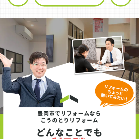
り替えを行い、空間全体をリフレッシュして
います。 床材には、意匠性のあるikuta（イ
クタ）社のフローリングを採用。お客様にお
選びいただいた色味により、空間の雰囲気も
明るく一新されました。見た目の美しさはも
ちろん、日常生活でも快適に過ごせる仕上が
りとなっています。 また今回は、火災保険を
活用したリフォームとしてご提案させていた
だきました。保険適用の条件を踏まえたうえ
で、無駄のない工事内容とプランニングを行
い、費用面のご負担を抑えながらしっかりと
補修を実現しています。 施工期間は約4日
間。短期間でありながら、傷んだ箇所をしっ
かりと改善し、安心して暮らせる住環境へと
整えました。
豊岡市でリフォームなら
こうのとりリフォーム
どんなことでも