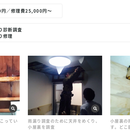
0円／修理費25,000円～
り診断調査
り修理
こってい
雨漏り調査のために天井をめくり、
小屋裏の
小屋裏を調査
す。どこ