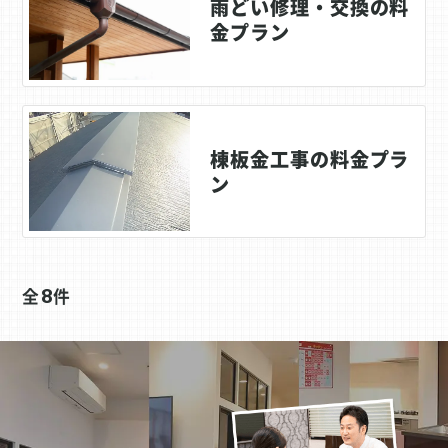
雨どい修理・交換の料
金プラン
棟板金工事の料金プラ
ン
全
8
件