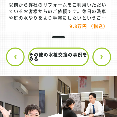
以前から弊社のリフォームをご利用いただい
ているお客様からのご依頼です。休日の洗車
や庭の水やりをより手軽にしたいというご要
望があり、以前のリフォームの際に「暖かく
9.8万円 （税込）
なったら外水栓をリフォームしたい」とご相
談いただいておりました。 今回設置したの
は、耐久性の高いステンレス製の外水栓で
す。これまで使用していた地中に埋められた
その他の水栓交換の事例を
既存の水栓は、使用時にホースを繋ぐ手間が
みる
あり、開閉時に不便を感じられていた様子で
した。 工事中のポイントは、排水管の位置で
す。当初は排水管をコンクリートの上に通す
案もありましたが、つまずく危険性を考慮
し、地面を掘って配管を埋設する工事を行い
ました。こうした作業も含め、施工はわずか
3時間で完了しています。 新しい外水栓は、
高すぎず低すぎないちょうど良い高さに設置
されたため、かがまずに楽に水を使うことが