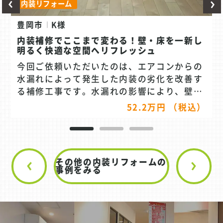
内装リフォーム
豊岡市
K様
内装補修でここまで変わる！壁・床を一新し
明るく快適な空間へリフレッシュ
今回ご依頼いただいたのは、エアコンからの
水漏れによって発生した内装の劣化を改善す
る補修工事です。水漏れの影響により、壁や
床にシミや傷みが見られ、美観だけでなく衛
52.2万円 （税込）
生面でも気になる状態でした。 まずは被害箇
所の確認を行い、必要な範囲の内装を丁寧に
解体。下地の状態もチェックしながら、再発
防止も考慮したうえで補修を進めていきまし
その他の内装リフォームの
た。その後、壁クロスの張り替えと床材の貼
事例をみる
り替えを行い、空間全体をリフレッシュして
います。 床材には、意匠性のあるikuta（イ
クタ）社のフローリングを採用。お客様にお
選びいただいた色味により、空間の雰囲気も