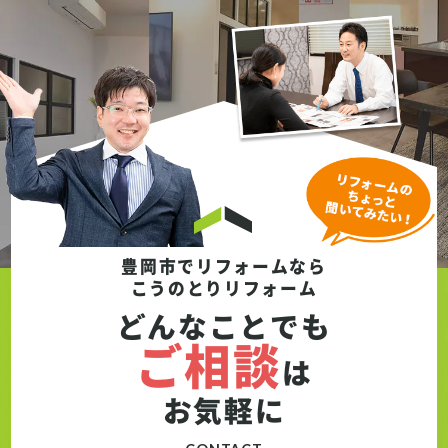
明るく一新されました。見た目の美しさはも
ちろん、日常生活でも快適に過ごせる仕上が
りとなっています。 また今回は、火災保険を
活用したリフォームとしてご提案させていた
だきました。保険適用の条件を踏まえたうえ
で、無駄のない工事内容とプランニングを行
い、費用面のご負担を抑えながらしっかりと
補修を実現しています。 施工期間は約4日
間。短期間でありながら、傷んだ箇所をしっ
かりと改善し、安心して暮らせる住環境へと
整えました。
豊岡市でリフォームなら
こうのとりリフォーム
どんなことでも
ご相談
は
お気軽に