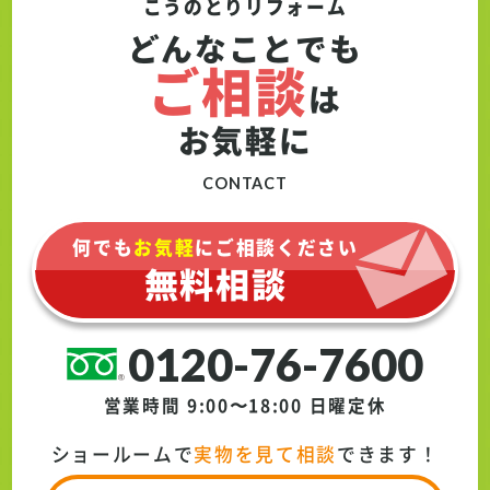
く空間全体がすっきりとした印象になりまし
こうのとりリフォーム
た。節水性能やお手入れのしやすさも向上
どんなことでも
し、毎日快適にお使いいただけます。 今回の
ご相談
工事では、ショールーム展示品の活用や仕様
は
の見直しを行うことで、限られた予算の中で
お気軽に
もご要望を叶えるリフォームを実現しまし
た。お客様からも「いろいろ提案してもらい
CONTACT
納得のいくリフォームができた」と嬉しいお
言葉をいただいています。
何でも
お気軽
にご相談ください
無料相談
0120-76-7600
営業時間 9:00〜18:00
日曜定休
ショールームで
実物を見て相談
できます！