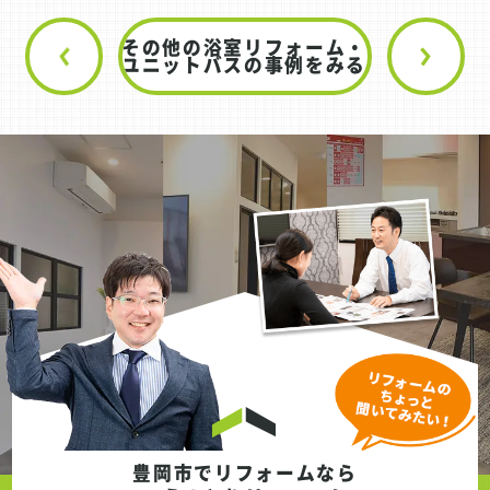
に、浴室はコンパクトなユニットバスで設備
の古さが目立ち始めており、脱衣室には湿気
その他の浴室リフォーム・
によるクロスの汚れや黒ずみも見られる状態
ユニットバスの事例をみる
でした。弊社からは、予算面とのバランスを
考慮しつつ、必要な部分をしっかり刷新する
計画をご提案しました。 浴室にはTOTOのユ
ニットバス「サザナ」を採用。シンプルな仕
様を選びながらも、断熱性や清掃性に優れた
快適な浴室へ生まれ変わりました。明るいア
クセントパネルを採用したことで、以前より
も開放感のある空間に仕上がっています。 ま
た、洗面脱衣室はクロスと床を一新し、洗面
化粧台も交換。湿気による汚れが目立ってい
た空間が、清潔感あふれる明るい空間へと変
わりました。洗面化粧台にはクリナップ
「BGA」を採用し、収納力と使い勝手を向上
させています。 トイレはTOTO「ZJ1」へ交
換。床材も貼り替えることで、設備だけでな
豊岡市でリフォームなら