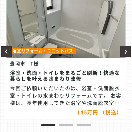
浴室リフォーム・ユニットバス
豊岡市
T様
浴室・洗面・トイレをまるごと刷新！快適な
暮らしを叶える水まわり改修
今回ご依頼いただいたのは、浴室・洗面脱衣
室・トイレの水まわりリフォームです。 お客
様は、長年使用してきた浴室や洗面脱衣室、
トイレの老朽化が気になっており「できるだ
145万円 （税込）
け費用を抑えながら、きれいで使いやすい空
間にしたい」とご相談くださいました。 特