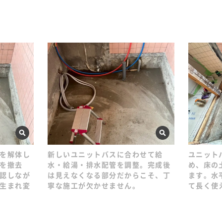
を解体し
新しいユニットバスに合わせて給
ユニット
を撤去
水・給湯・排水配管を調整。完成後
め、床の
認しなが
は見えなくなる部分だからこそ、丁
ます。水
生まれ変
寧な施工が欠かせません。
て長く使