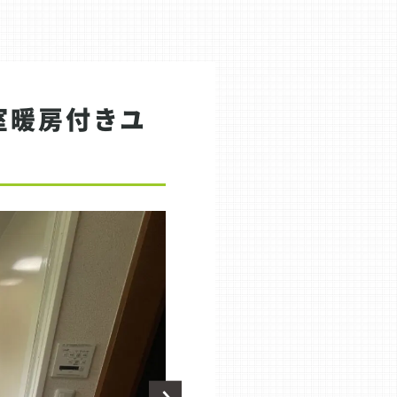
室暖房付きユ