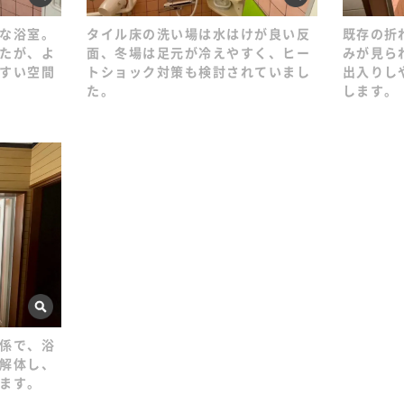
な浴室。
タイル床の洗い場は水はけが良い反
既存の折
たが、よ
面、冬場は足元が冷えやすく、ヒー
みが見ら
すい空間
トショック対策も検討されていまし
出入りし
た。
します。
係で、浴
解体し、
ます。