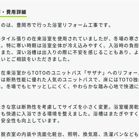
容・費用詳細
るのは、豊岡市で行った浴室リフォーム工事です。
年タイル張りの在来浴室を使用されていましたが、冬場の寒
た。特に寒い時期は浴室全体が冷え込みやすく、入浴時の負
。また、深い浴槽は出入りの際に不安を感じることもあり、
たいとご相談をいただきました。
、在来浴室からTOTOのユニットバス「サザナ」へのリフォ
ナは断熱性能に優れた人気のユニットバスで、床にはTOTO
用。冬場でもヒヤッとしにくく、やわらかな踏み心地で快適
大きな窓は断熱性を考慮してサイズを小さく変更。浴室暖房
でも快適に入浴できる環境を整えました。浴槽はまたぎやす
、安全性も向上しています。
て脱衣室の内装や洗面化粧台、照明、換気扇、洗濯パンなど