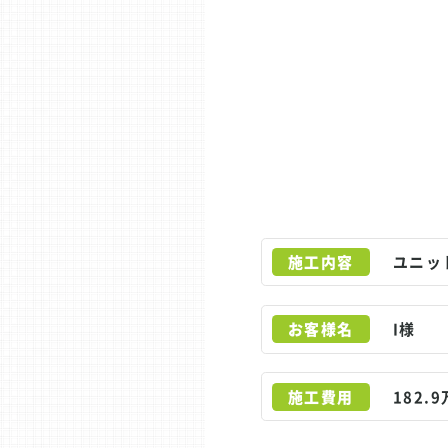
施工内容
ユニッ
お客様名
I様
施工費用
182.