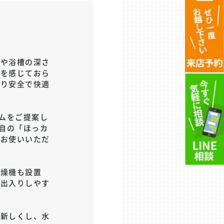
さや浴槽の深さ
担を感じておら
より安全で快適
ームをご提案し
独自の「ほっカ
にお使いいただ
乾燥機も設置
く出入りしやす
も新しくし、水