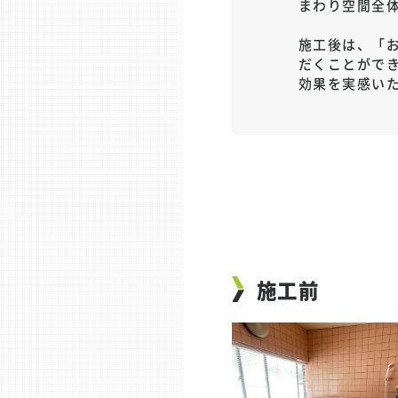
まわり空間全
施工後は、「
だくことがで
効果を実感い
施工前