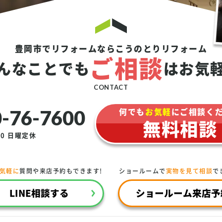
豊岡市でリフォームなら
こうのとりリフォーム
ご相談
んなことでも
は
お気
CONTACT
-76-7600
何でも
お気軽
にご相談く
無料相談
00
日曜定休
で気軽に
質問や来店予約もできます!
ショールームで
実物を見て相談
で
LINE相談する
ショールーム来店予