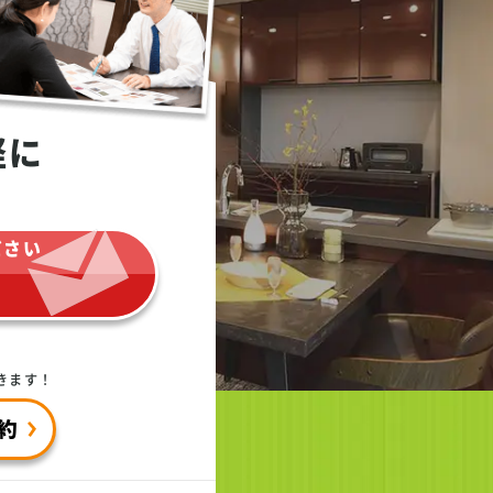
軽に
ださい
きます！
約