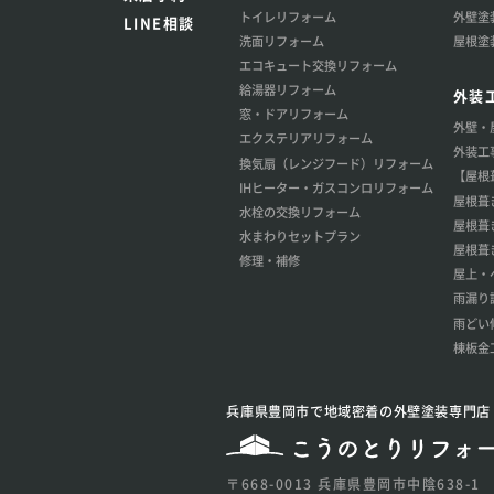
トイレリフォーム
外壁塗
LINE相談
洗面リフォーム
屋根塗
エコキュート交換リフォーム
給湯器リフォーム
外装
窓・ドアリフォーム
外壁・
エクステリアリフォーム
外装工
換気扇（レンジフード）リフォーム
【屋根
IHヒーター・ガスコンロリフォーム
屋根葺
水栓の交換リフォーム
屋根葺
水まわりセットプラン
屋根葺
修理・補修
屋上・
雨漏り
雨どい
棟板金
兵庫県豊岡市で地域密着の外壁塗装専門店
〒668-0013 兵庫県豊岡市中陰638-1