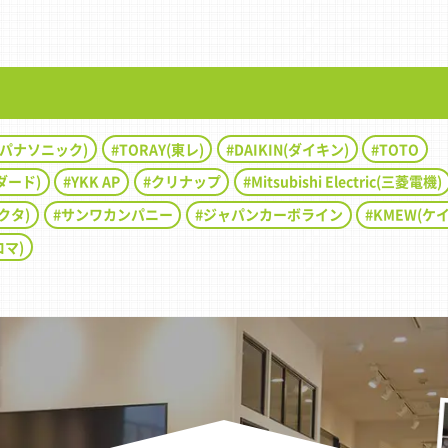
。デザイン性はもちろん、
も優れた素材です。市販の
ば、小物を自由自在に活用
だき、パネルの交換だけで
まれ変わりました。
ic(パナソニック)
TORAY(東レ)
DAIKIN(ダイキン)
TOTO
ンダード)
YKK AP
クリナップ
Mitsubishi Electric(三菱電機)
イクタ)
サンワカンパニー
ジャパンカーボライン
KMEW(ケ
ロマ)