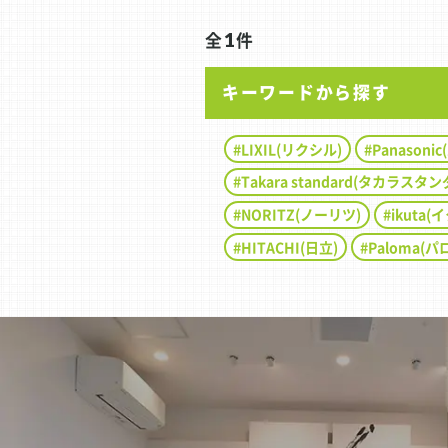
踏み切りました。 弊社からご提案させていただいたのは、
クリナップのマグネットパネル
全
1
件
お手入れのしやすさや機能性に
マグネットグッズを取り付けれ
キーワードから探す
することもできます。 ホワイト、ブラック、グレーの3パ
ターンからグレーをお選びいた
スタイリッシュなキッチンに生
LIXIL(リクシル)
Panason
Takara standard(タカラスタ
NORITZ(ノーリツ)
ikuta(
HITACHI(日立)
Paloma(パ