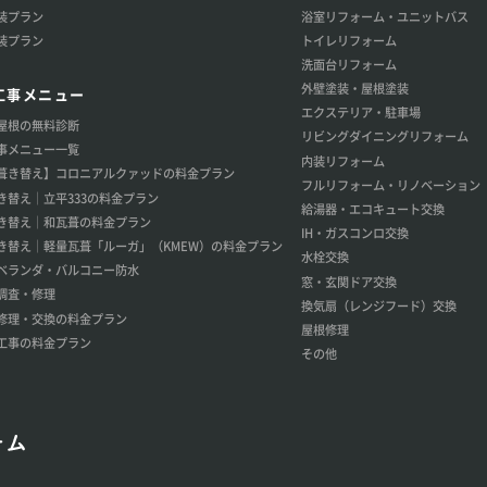
装プラン
浴室リフォーム・ユニットバス
装プラン
トイレリフォーム
洗面台リフォーム
外壁塗装・屋根塗装
工事メニュー
エクステリア・駐車場
屋根の無料診断
リビングダイニングリフォーム
事メニュー一覧
内装リフォーム
葺き替え】コロニアルクァッドの料金プラン
フルリフォーム・リノベーション
き替え│立平333の料金プラン
給湯器・エコキュート交換
き替え│和瓦葺の料金プラン
IH・ガスコンロ交換
き替え│軽量瓦葺「ルーガ」（KMEW）の料金プラン
水栓交換
ベランダ・バルコニー防水
窓・玄関ドア交換
調査・修理
換気扇（レンジフード）交換
修理・交換の料金プラン
屋根修理
工事の料金プラン
その他