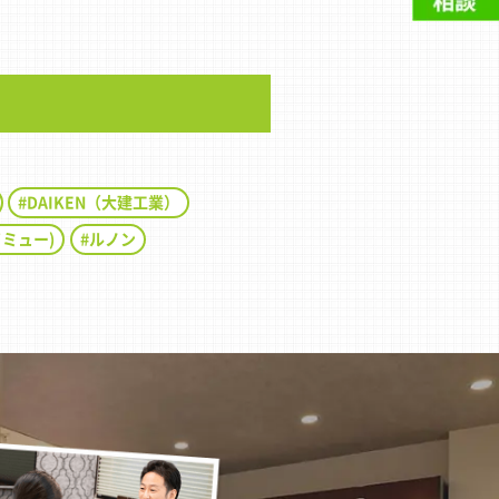
DAIKEN（大建工業）
イミュー)
ルノン