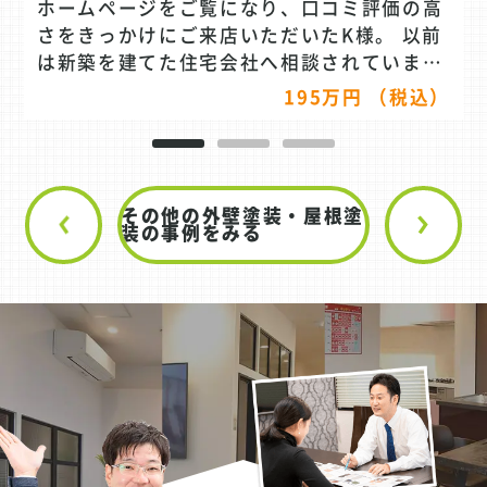
ホームページをご覧になり、口コミ評価の高
さをきっかけにご来店いただいたK様。 以前
は新築を建てた住宅会社へ相談されていまし
たが、現在は対応が難しい状況となっていた
195万円 （税込）
ため、外壁メンテナンスについてご相談くだ
さいました。 お住まいは築20年以上が経過
しており、外壁には色あせやチョーキング現
象が見られる状態に。また、パワーボード特
その他の外壁塗装・屋根塗
有の目地部分やレンガ調サイディングには細
装の事例をみる
かなひび割れも発生しており、経年劣化が進
んでいました。 今後も長く住み続けることを
考え、「工事をするなら今のタイミングでし
っかりメンテナンスしておきたい」と外壁塗
装をご決断。せっかく工事をするなら外観の
印象も一新したいとのことで、カラーシミュ
レーションを重ねながら理想の外観づくりを
進めることになりました。 外壁材のパワーボ
ードは耐久性に優れていますが、その分目地