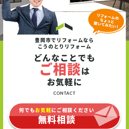
が多く、塗装前の下地処理が重要になりま
す。そこで今回、既存のコーキングを補修
し、細かなひび割れについても一つひとつ丁
寧に補修したうえで塗装を行っています。 ま
た、お客様が特にこだわられたのが外壁カラ
ーです。何度もカラーシミュレーションを重
豊岡市でリフォームなら
ねながら検討を進め、ブラウン系の外観から
こうのとりリフォーム
グレーを基調としたモダンなデザインへとイ
どんなことでも
メージチェンジ。アクセント部分とのバラン
ご相談
スにも配慮しながら、落ち着きと高級感のあ
は
る外観に仕上げました。 付帯部についても塗
お気軽に
装を行い、住まい全体をトータルでメンテナ
ンス。まるで新築時のような美しい外観がよ
CONTACT
みがえりました。
何でも
お気軽
にご相談ください
無料相談