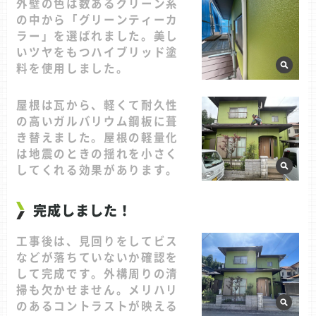
外壁の色は数あるグリーン系
の中から「グリーンティーカ
ラー」を選ばれました。美し
いツヤをもつハイブリッド塗
料を使用しました。
屋根は瓦から、軽くて耐久性
の高いガルバリウム鋼板に葺
き替えました。屋根の軽量化
は地震のときの揺れを小さく
してくれる効果があります。
完成しました！
工事後は、見回りをしてビス
などが落ちていないか確認を
して完成です。外構周りの清
掃も欠かせません。メリハリ
のあるコントラストが映える