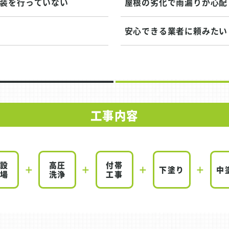
塗装を行っていない
屋根の劣化で雨漏りが心配
安心できる業者に頼みたい
工事内容
仮設
高圧
付帯
下塗り
中
足場
洗浄
工事