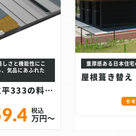
美しさと機能性にこ
重厚感ある日本住宅
ら、気品にあふれた
屋根葺き替え│立平333の料金プラン
参
59.4
万円～