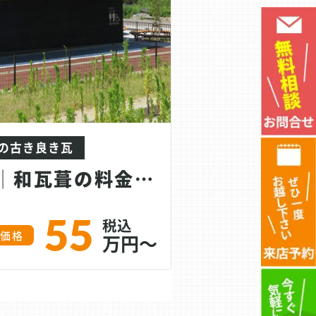
の古き良き瓦
屋根葺き替え│和瓦葺の料金プラン
55
考価格
万円～