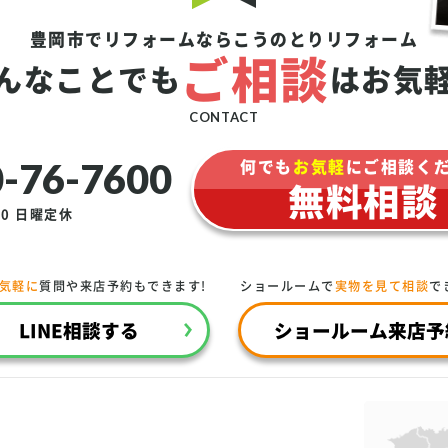
豊岡市でリフォームなら
こうのとりリフォーム
ご相談
んなことでも
は
お気
CONTACT
-76-7600
何でも
お気軽
にご相談く
無料相談
00
日曜定休
で気軽に
質問や来店予約もできます!
ショールームで
実物を見て相談
で
LINE相談する
ショールーム来店予