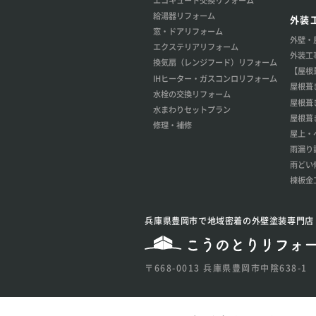
給湯器リフォーム
外装
窓・ドアリフォーム
外壁・
エクステリアリフォーム
外装工
換気扇（レンジフード）リフォーム
【屋根
IHヒーター・ガスコンロリフォーム
屋根葺
水栓の交換リフォーム
屋根葺
水まわりセットプラン
屋根葺
修理・補修
屋上・
雨漏り
雨どい
棟板金
兵庫県豊岡市で地域密着の外壁塗装専門店
〒668-0013 兵庫県豊岡市中陰638-1