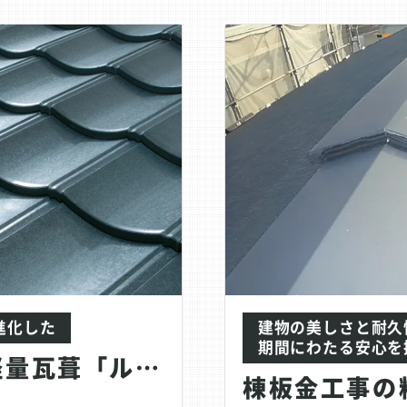
進化した
建物の美しさと耐久
期間にわたる安心を
屋根葺き替え│軽量瓦葺「ルーガ」（KMEW）の...
棟板金工事の