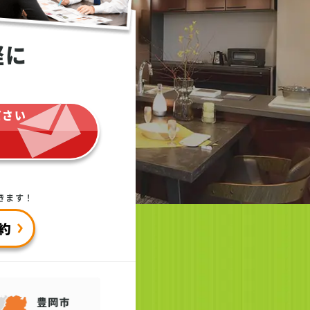
軽に
ださい
きます！
約