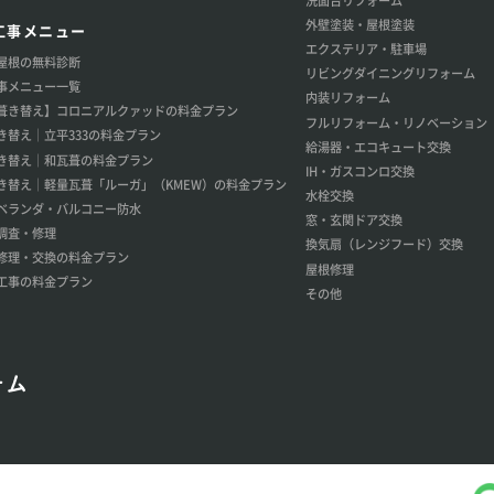
外壁塗装・屋根塗装
工事メニュー
エクステリア・駐車場
屋根の無料診断
リビングダイニングリフォーム
事メニュー一覧
内装リフォーム
葺き替え】コロニアルクァッドの料金プラン
フルリフォーム・リノベーション
き替え│立平333の料金プラン
給湯器・エコキュート交換
き替え│和瓦葺の料金プラン
IH・ガスコンロ交換
き替え│軽量瓦葺「ルーガ」（KMEW）の料金プラン
水栓交換
ベランダ・バルコニー防水
窓・玄関ドア交換
調査・修理
換気扇（レンジフード）交換
修理・交換の料金プラン
屋根修理
工事の料金プラン
その他