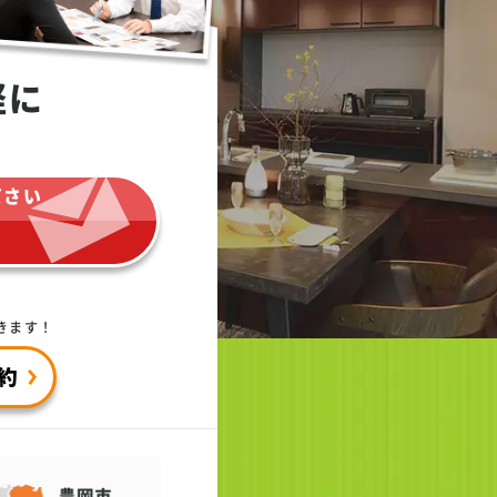
軽に
ださい
きます！
約