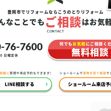
豊岡市でリフォームなら
こうのとりリフォーム
ご相談
んなことでも
は
お気
CONTACT
-76-7600
何でも
お気軽
にご相談く
無料相談
00
日曜定休
で気軽に
質問や来店予約もできます!
ショールームで
実物を見て相談
で
LINE相談する
ショールーム来店予