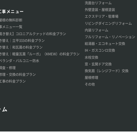
洗面台リフォーム
外壁塗装・屋根塗装
工事メニュー
エクステリア・駐車場
屋根の無料診断
リビングダイニングリフォーム
事メニュー一覧
内装リフォーム
葺き替え】コロニアルクァッドの料金プラン
フルリフォーム・リノベーション
き替え│立平333の料金プラン
給湯器・エコキュート交換
き替え│和瓦葺の料金プラン
IH・ガスコンロ交換
き替え│軽量瓦葺「ルーガ」（KMEW）の料金プラン
水栓交換
ベランダ・バルコニー防水
窓・玄関ドア交換
調査・修理
換気扇（レンジフード）交換
修理・交換の料金プラン
屋根修理
工事の料金プラン
その他