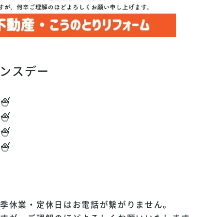
ナンスデー
🍧
🍧
🍧
🍧
夏季休業・定休日はお電話が繋がりません。