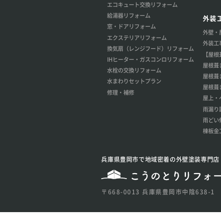
エコキュート交換リフォーム
給湯器リフォーム
外装
窓・ドアリフォーム
外壁・
エクステリアリフォーム
外装工
換気扇（レンジフード）リフォーム
【屋根
IHヒーター・ガスコンロリフォーム
屋根葺
水栓の交換リフォーム
屋根葺
水まわりセットプラン
屋根葺
修理・補修
屋上・
雨漏り
雨どい
棟板金
兵庫県豊岡市で地域密着の外壁塗装専門店
〒668-0013 兵庫県豊岡市中陰638-1