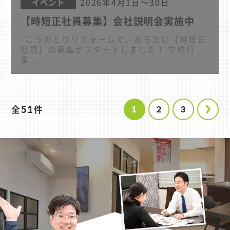
2026年4月1日～30日
イベント
【時短正社員募集】会社説明会実施中
こうのとりリフォームで、あらたに【時短正
社員】の募集がスタートしました！ 学校行
事...
全
51
件
1
2
3