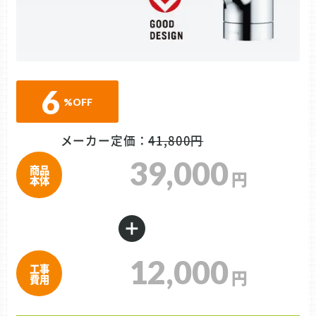
6
%
OFF
メーカー定価：
41,800円
39,000
商品
円
本体
＋
12,000
工事
円
費用