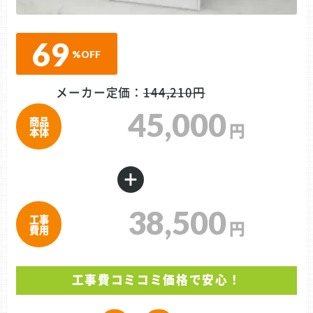
69
%
OFF
メーカー定価：
144,210円
45,000
商品
円
本体
＋
38,500
工事
円
費用
工事費コミコミ価格で安心！