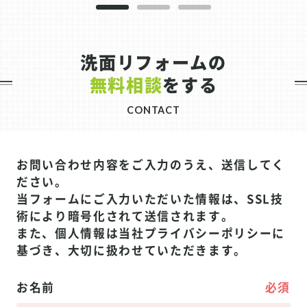
合わせのきっかけは、こうのとりリフォーム
をご利用いただいたOB様からのご紹介。
「せっかく交換するなら使いやすいものにし
洗面リフォームの
たい」とご相談をいただき、まずはお客様の
使い方や収納量、ご夫婦お二人のライフスタ
無料相談
をする
イルについて丁寧にヒアリングを行いまし
た。 今回弊社からご提案した洗面化粧台は、
CONTACT
TOTO「サクア」。サクアは、広くて深い洗
面ボウルが特徴で、水ハネしにくく洗顔やつ
け置き洗いもしやすい人気シリーズです。ま
お問い合わせ内容をご入力のうえ、送信してく
た、排水口まわりに汚れがたまりにくい設計
ださい。
になっているため、お手入れのしやすさにも
当フォームにご入力いただいた情報は、SSL技
優れています。 さらに今回は、お客様にじっ
術により暗号化されて送信されます。
くり比較・検討していただけるよう、3パタ
また、個人情報は当社
プライバシーポリシー
に
ーンのプランをご提案。鏡についても「一面
基づき、大切に扱わせていただきます。
鏡」と「三面鏡」で悩まれていましたが、収
納力や使い勝手を踏まえて三面鏡タイプをご
お名前
必須
提案しました。結果として、「三面鏡にして