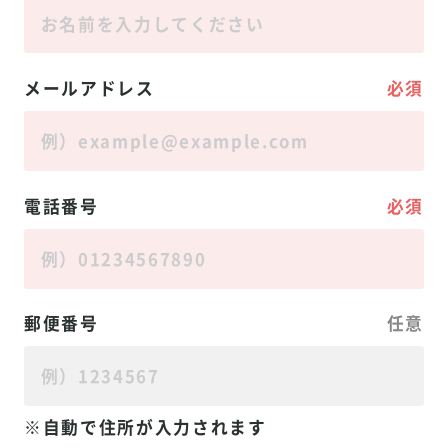
良かった」と喜びのお声をいただき、毎日使
う洗面スペースがより快適で使いやすい空間
へ生まれ変わりました。 半日という短期間の
施工ながら、暮らしの快適性を大きく向上で
メールアドレス
必須
きたリフォーム事例となっています。
電話番号
必須
郵便番号
任意
自動で住所が入力されます