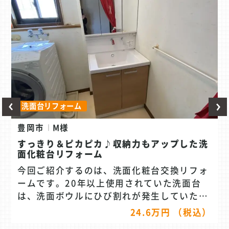
洗面台リフォーム
豊岡市
M様
すっきり＆ピカピカ♪収納力もアップした洗
面化粧台リフォーム
今回ご紹介するのは、洗面化粧台交換リフォ
ームです。20年以上使用されていた洗面台
は、洗面ボウルにひび割れが発生していたほ
か、水栓からの漏水も見られ、日常使いの中
24.6万円 （税込）
で不便や不安を感じられていました。 お問い